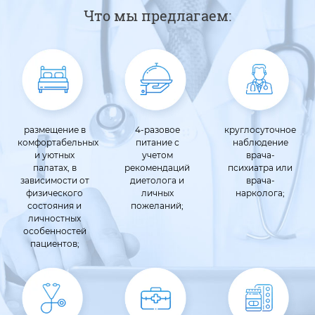
Что мы предлагаем:
размещение в
4-разовое
круглосуточное
комфортабельных
питание с
наблюдение
и уютных
учетом
врача-
палатах, в
рекомендаций
психиатра или
зависимости от
диетолога и
врача-
физического
личных
нарколога;
состояния и
пожеланий;
личностных
особенностей
пациентов;