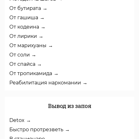
От бутирата
От гашиша
От кодеина
От лирики
От марихуаны
От соли
От спайса
От тропикамида
Реабилитация наркомании
Вывод из запоя
Detox
Быстро протрезветь
В стационаре