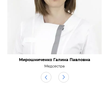
Забугина Анна Кирилловна
Медсестра